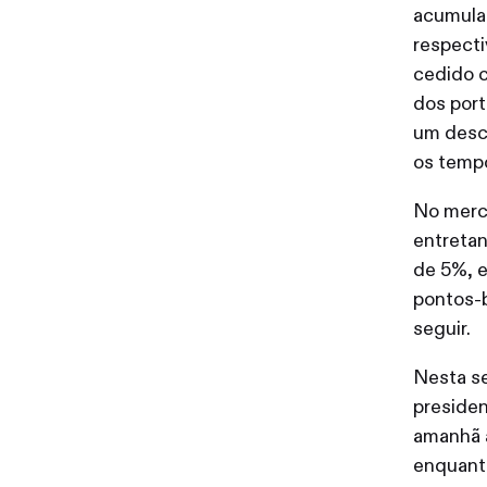
acumula
respecti
cedido 
dos port
um desc
os tempo
No merc
entreta
de 5%, e
pontos-b
seguir.
Nesta s
presiden
amanhã a
enquant