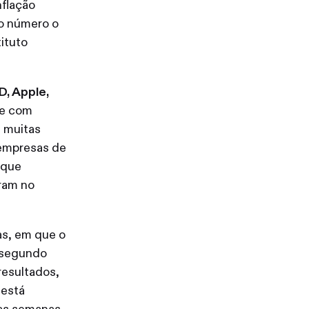
nflação
mo número o
ituto
, Apple,
te com
e muitas
 empresas de
 que
aram no
as, em que o
 segundo
resultados,
 está