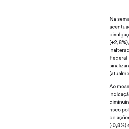
Na sema
acentuad
divulga
(+2,8%),
inaltera
Federal 
sinaliza
(atualme
Ao mesm
indicaç
diminuin
risco po
de ações
(-0,8%) 