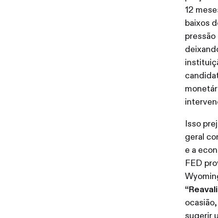
12 meses
baixos 
pressão 
deixando
instituiç
candida
monetári
interven
Isso pre
geral co
e a econ
FED pro
Wyoming,
“Reavali
ocasião,
sugerir 