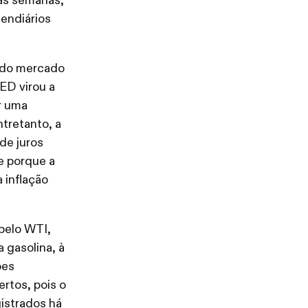
as semanas,
cendiários
s do mercado
ED virou a
ar uma
tretanto, a
de juros
e porque a
 inflação
pelo WTI,
 gasolina, à
ões
ertos, pois o
gistrados há