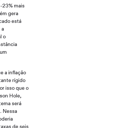
e -23% mais
bém gera
rcado está
 a
l o
stância
 um
 a inflação
tante rígido
or isso que o
son Hole,
 tema será
”
. Nessa
oderia
taxas de seis