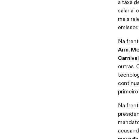
a taxa d
salarial
mais rel
emissor
Na frent
Arm, Me
Carniva
outras. 
tecnolog
continua
primeiro
Na frent
preside
mandato 
acusando