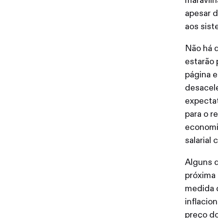
maravil
apesar d
aos sist
Não há d
estarão 
página e
desacel
expectat
para o r
economia
salarial
Alguns d
próxima 
medida q
inflacio
preço do