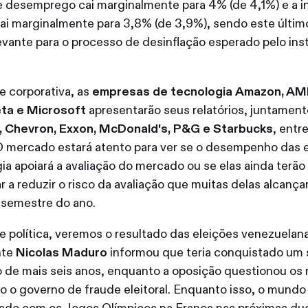
e desemprego cai marginalmente para 4% (de 4,1%) e a i
 cai marginalmente para 3,8% (de 3,9%), sendo este últi
evante para o processo de desinflação esperado pelo inst
.
e corporativa, as
empresas de tecnologia
Amazon, AMD
ta e Microsoft
apresentarão seus relatórios, juntamen
l, Chevron, Exxon, McDonald's, P&G e Starbucks
, entr
O mercado estará atento para ver se o desempenho das
ia apoiará a avaliação do mercado ou se elas ainda terão
r a reduzir o risco da avaliação que muitas delas alcanç
 semestre do ano.
e política, veremos o resultado das eleições venezuelan
nte
Nicolas Maduro
informou que teria conquistado um
de mais seis anos, enquanto a oposição questionou os 
 o governo de fraude eleitoral. Enquanto isso, o mundo