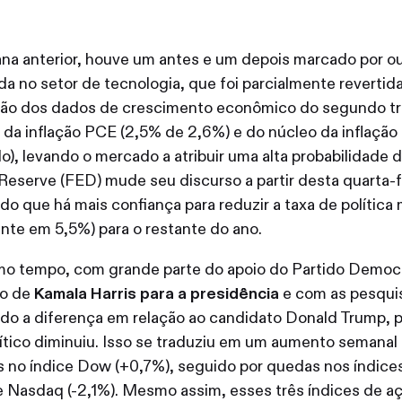
na anterior, houve um antes e um depois marcado por o
a no setor de tecnologia, que foi parcialmente revertid
ção dos dados de crescimento econômico do segundo tr
 da inflação PCE (2,5% de 2,6%) e do núcleo da inflaçã
do), levando o mercado a atribuir uma alta probabilidade 
Reserve (FED) mude seu discurso a partir desta quarta-f
ndo que há mais confiança para reduzir a taxa de política
nte em 5,5%) para o restante do ano.
o tempo, com grande parte do apoio do Partido Democr
ão de
Kamala Harris para a presidência
e com as pesquis
do a diferença em relação ao candidato Donald Trump, 
lítico diminuiu. Isso se traduziu em um aumento semana
 no índice Dow (+0,7%), seguido por quedas nos índic
e Nasdaq (-2,1%). Mesmo assim, esses três índices de a