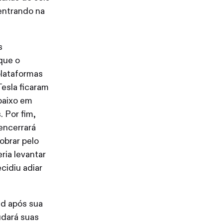
entrando na
s
que o
plataformas
Tesla ficaram
baixo em
 Por fim,
encerrará
obrar pelo
ria levantar
cidiu adiar
ed após sua
udará suas