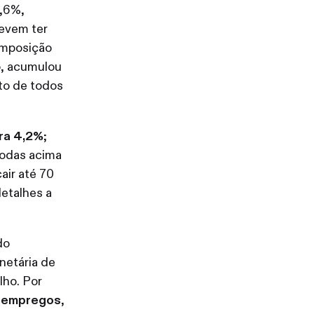
5,6%,
devem ter
omposição
o, acumulou
to de todos
ara 4,2%
;
todas acima
air até 70
detalhes a
do
netária de
lho. Por
s empregos
,