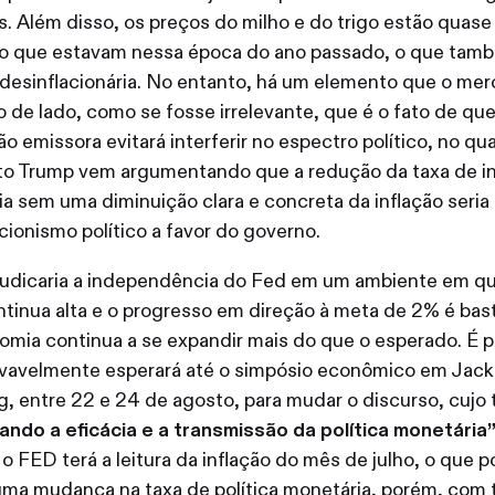
. Além disso, os preços do milho e do trigo estão quas
do que estavam nessa época do ano passado, o que tam
desinflacionária. No entanto, há um elemento que o me
 de lado, como se fosse irrelevante, que é o fato de que
ão emissora evitará interferir no espectro político, no qua
to Trump vem argumentando que a redução da taxa de in
a sem uma diminuição clara e concreta da inflação seria
cionismo político a favor do governo.
judicaria a independência do Fed em um ambiente em que
ntinua alta e o progresso em direção à meta de 2% é bas
omia continua a se expandir mais do que o esperado. É p
vavelmente esperará até o simpósio econômico em Jack
 entre 22 e 24 de agosto, para mudar o discurso, cujo
ando a eficácia e a transmissão da política monetária
 o FED terá a leitura da inflação do mês de julho, o que p
uma mudança na taxa de política monetária, porém, com 