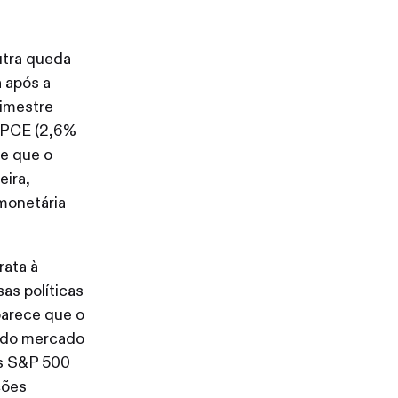
utra queda
a após a
imestre
o PCE (2,6%
de que o
eira,
 monetária
ata à
as políticas
parece que o
l do mercado
es S&P 500
ções