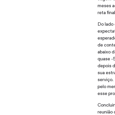
meses ac
reta fin
Do lado 
expectat
esperado
de conte
abaixo d
quase -
depois d
sua estr
serviço.
pelo men
esse pr
Concluin
reunião 