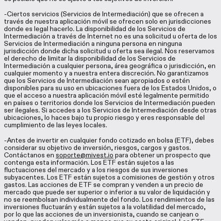
-Ciertos servicios (Servicios de Intermediación) que se ofrecen a
través de nuestra aplicación móvil se ofrecen solo en jurisdicciones
donde es legal hacerlo. La disponibilidad de los Servicios de
Intermediación a través de Internet no es una solicitud u oferta de los
Servicios de Intermediación a ninguna persona en ninguna
jurisdicción donde dicha solicitud u oferta sea ilegal. Nos reservamos
el derecho de limitar la disponibilidad de los Servicios de
Intermediación a cualquier persona, área geográfica o jurisdicción, en
cualquier momento y a nuestra entera discreción. No garantizamos
que los Servicios de Intermediación sean apropiados o estén
disponibles para su uso en ubicaciones fuera de los Estados Unidos, o
que el acceso a nuestra aplicación móvil esté legalmente permitido
en países o territorios donde los Servicios de Intermediación pueden
ser ilegales. Si accedes a los Servicios de Intermediación desde otras
ubicaciones, lo haces bajo tu propio riesgo y eres responsable del
cumplimiento de las leyes locales.
-Antes de invertir en cualquier fondo cotizado en bolsa (ETF), debes
considerar su objetivo de inversión, riesgos, cargos y gastos.
Contáctanos en
soporte@mivest.io
para obtener un prospecto que
contenga esta información. Los ETF están sujetos a las
fluctuaciones del mercado y a los riesgos de sus inversiones
subyacentes. Los ETF están sujetos a comisiones de gestión y otros
gastos. Las acciones de ETF se compran y venden a un precio de
mercado que puede ser superior o inferior a su valor de liquidación y
no se reembolsan individualmente del fondo. Los rendimientos de las
inversiones fluctuarán y están sujetos a la volatilidad del mercado,
por lo que las acciones de un inversionista, cuando se canjean o