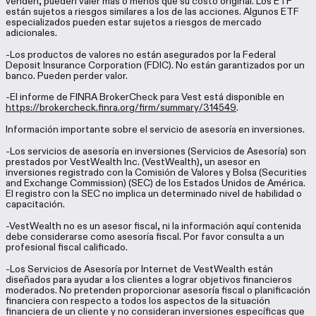
venden, pueden valer más o menos que su costo original. Los ETF
están sujetos a riesgos similares a los de las acciones. Algunos ETF
especializados pueden estar sujetos a riesgos de mercado
adicionales.
-Los productos de valores no están asegurados por la Federal
Deposit Insurance Corporation (FDIC). No están garantizados por un
banco. Pueden perder valor.
-El informe de FINRA BrokerCheck para Vest está disponible en
https://brokercheck.finra.org/firm/summary/314549
.
Información importante sobre el servicio de asesoría en inversiones.
-Los servicios de asesoría en inversiones (Servicios de Asesoría) son
prestados por VestWealth Inc. (VestWealth), un asesor en
inversiones registrado con la Comisión de Valores y Bolsa (Securities
and Exchange Commission) (SEC) de los Estados Unidos de América.
El registro con la SEC no implica un determinado nivel de habilidad o
capacitación.
-VestWealth no es un asesor fiscal, ni la información aquí contenida
debe considerarse como asesoría fiscal. Por favor consulta a un
profesional fiscal calificado.
-Los Servicios de Asesoría por Internet de VestWealth están
diseñados para ayudar a los clientes a lograr objetivos financieros
moderados. No pretenden proporcionar asesoría fiscal o planificación
financiera con respecto a todos los aspectos de la situación
financiera de un cliente y no consideran inversiones específicas que