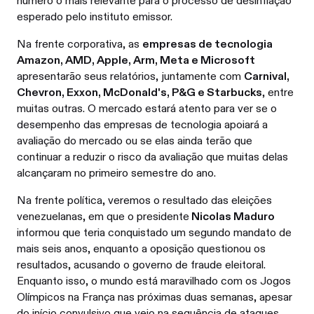
número o mais relevante para o processo de desinflação
esperado pelo instituto emissor.
Na frente corporativa, as
empresas de tecnologia
Amazon, AMD, Apple, Arm, Meta e Microsoft
apresentarão seus relatórios, juntamente com
Carnival,
Chevron, Exxon, McDonald's, P&G e Starbucks
, entre
muitas outras. O mercado estará atento para ver se o
desempenho das empresas de tecnologia apoiará a
avaliação do mercado ou se elas ainda terão que
continuar a reduzir o risco da avaliação que muitas delas
alcançaram no primeiro semestre do ano.
Na frente política, veremos o resultado das eleições
venezuelanas, em que o presidente
Nicolas Maduro
informou que teria conquistado um segundo mandato de
mais seis anos, enquanto a oposição questionou os
resultados, acusando o governo de fraude eleitoral.
Enquanto isso, o mundo está maravilhado com os Jogos
Olímpicos na França nas próximas duas semanas, apesar
do início convulsivo que veio na sequência de ataques