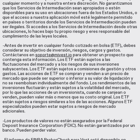
cualquier momento y a nuestra entera discreción. No garantizamos
que los Servicios de Intermediación sean apropiados o estén
disponibles para su uso en ubicaciones fuera de los Estados Unidos, o
que el acceso a nuestra aplicación móvil esté legalmente permitido
en países o territorios donde los Servicios de Intermediación pueden
ser ilegales. Si accedes a los Servicios de Intermediación desde otras
ubicaciones, lo haces bajo tu propio riesgo y eres responsable del
cumplimiento de las leyes locales.
-Antes de invertir en cualquier fondo cotizado en bolsa (ETF), debes
considerar su objetivo de inversión, riesgos, cargos y gastos.
Contáctanos en
soporte@mivest.io
para obtener un prospecto que
contenga esta información. Los ETF están sujetos a las
fluctuaciones del mercado y a los riesgos de sus inversiones
subyacentes. Los ETF están sujetos a comisiones de gestión y otros
gastos. Las acciones de ETF se compran y venden a un precio de
mercado que puede ser superior o inferior a su valor de liquidación y
no se reembolsan individualmente del fondo. Los rendimientos de las
inversiones fluctuarán y están sujetos a la volatilidad del mercado,
por lo que las acciones de un inversionista, cuando se canjean o
venden, pueden valer más o menos que su costo original. Los ETF
están sujetos a riesgos similares a los de las acciones. Algunos ETF
especializados pueden estar sujetos a riesgos de mercado
adicionales.
-Los productos de valores no están asegurados por la Federal
Deposit Insurance Corporation (FDIC). No están garantizados por un
banco. Pueden perder valor.
-El informe de FINRA BrokerCheck para Vest está disponible en