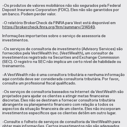
-Os produtos de valores mobiliários não são segurados pela Federal
Deposit Insurance Corporation (FDIC). Eles não são garantidos por
um banco. Podem perder valor.
-O relatório BrokerCheck da FINRA para Vest está disponível em
https://brokercheck.finra.org/firm/summary/314549
.
Informações importantes sobre o serviço de assessoria de
investimentos.
-Os serviços de consultoria de investimento (Advisory Services) são
fornecidos pela VestWealth Inc. (VestWealth), um consultor de
investimentos registrado na Securities and Exchange Commission
(SEC). O registro na SEC não implica um certo nível de habilidade ou
treinamento.
-A VestWealth não é uma consultora tributária e nenhuma informação
aqui contida deve ser considerada consultoria tributária. Por favor,
consulte um profissional fiscal qualificado.
-Os serviços de consultoria baseados na Internet da VestWealth são
projetados para ajudar os clientes a atingir metas financeiras
discretas. Eles não se destinam a fornecer consultoria tributária
abrangente ou planejamento financeiro com relação a todos os
aspectos da situação financeira de um cliente. Eles não incorporam
investimentos específicos que os clientes detêm em outro lugar.
-Consulte o folheto de serviços de consultoria da VestWealth para
obter mais informações. Certos investimentos não são adequados