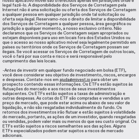
nosso aplicativo móvel são oferecidos apenas em jurisdições onde é
legal fazê-lo. A disponibilidade dos Serviços de Corretagem pela
Internet não é uma solicitação ou oferta dos Serviços de Corretagem
a qualquer pessoa em qualquer jurisdição onde tal solicitação ou
oferta seja ilegal. Reservamo-nos o direito de limitar a disponibilidade
dos Serviços de Corretagem a qualquer pessoa, área geográfica ou
jurisdição a qualquer momento, a nosso exclusivo critério. Não
declaramos que os Serviços de Corretagem sejam apropriados ou
estejam disponíveis para uso em locais fora dos Estados Unidos ou
que o acesso ao nosso aplicativo móvel seja legalmente permitido em
países ou territórios onde os Serviços de Corretagem possam ser
ilegais. Se você acessar os Serviços de Corretagem de outros locais,
você o fará por sua conta e risco e será responsável pelo
cumprimento das leis locais.
-Antes de investir em qualquer fundo negociado em bolsa (ETF),
você deve considerar seu objetivo de investimento, riscos, encargos
e despesas. Contate-nos em
ajuda@mivest.io
para obter um
prospecto contendo essas informações. Os ETFs estão sujeitos às
flutuações do mercado e aos riscos de seus investimentos
subjacentes. Os ETFs estão sujeitos a taxas de administração e
outras despesas. As cotas do ETF são compradas e vendidas a um
preço de mercado, que pode estar acima ou abaixo de seu valor de
liquidação, e não são resgatadas individualmente do fundo. Os
retornos dos investimentos irão flutuar e estão sujeitos à volatilidade
do mercado, portanto, as ações de um investidor, quando resgatadas
ou vendidas, podem valer mais ou menos do que seu custo original. Os
ETFs estão sujeitos a riscos semelhantes aos das ações. Alguns
ETFs especializados podem estar sujeitos a riscos de mercado
adicionais.