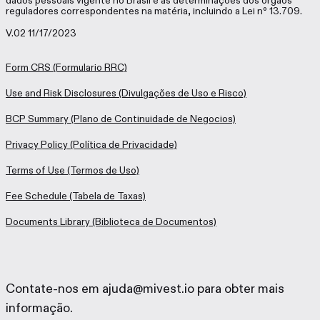
dados pessoais vigente no Brasil e as determinações dos órgãos
reguladores correspondentes na matéria, incluindo a Lei nº 13.709.
V.02 11/17/2023
Form CRS
(Formulario RRC)
Use and Risk Disclosures
(Divulgações de Uso e Risco)
BCP Summary
(Plano de Continuidade de Negocios)
Privacy Policy
(Política de Privacidade)
Terms of Use
(Termos de Uso)
Fee Schedule
(Tabela de Taxas)
Documents Library
(Biblioteca de Documentos)
Contate-nos em ajuda@mivest.io para obter mais
informação.