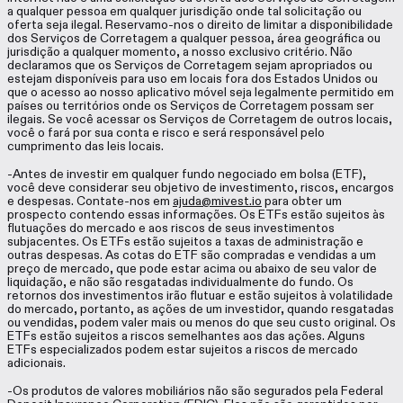
a qualquer pessoa em qualquer jurisdição onde tal solicitação ou
oferta seja ilegal. Reservamo-nos o direito de limitar a disponibilidade
dos Serviços de Corretagem a qualquer pessoa, área geográfica ou
jurisdição a qualquer momento, a nosso exclusivo critério. Não
declaramos que os Serviços de Corretagem sejam apropriados ou
estejam disponíveis para uso em locais fora dos Estados Unidos ou
que o acesso ao nosso aplicativo móvel seja legalmente permitido em
países ou territórios onde os Serviços de Corretagem possam ser
ilegais. Se você acessar os Serviços de Corretagem de outros locais,
você o fará por sua conta e risco e será responsável pelo
cumprimento das leis locais.
-Antes de investir em qualquer fundo negociado em bolsa (ETF),
você deve considerar seu objetivo de investimento, riscos, encargos
e despesas. Contate-nos em
ajuda@mivest.io
para obter um
prospecto contendo essas informações. Os ETFs estão sujeitos às
flutuações do mercado e aos riscos de seus investimentos
subjacentes. Os ETFs estão sujeitos a taxas de administração e
outras despesas. As cotas do ETF são compradas e vendidas a um
preço de mercado, que pode estar acima ou abaixo de seu valor de
liquidação, e não são resgatadas individualmente do fundo. Os
retornos dos investimentos irão flutuar e estão sujeitos à volatilidade
do mercado, portanto, as ações de um investidor, quando resgatadas
ou vendidas, podem valer mais ou menos do que seu custo original. Os
ETFs estão sujeitos a riscos semelhantes aos das ações. Alguns
ETFs especializados podem estar sujeitos a riscos de mercado
adicionais.
-Os produtos de valores mobiliários não são segurados pela Federal