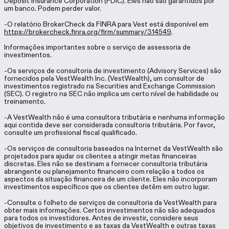
Deposit Insurance Corporation (FDIC). Eles não são garantidos por
um banco. Podem perder valor.
-O relatório BrokerCheck da FINRA para Vest está disponível em
https://brokercheck.finra.org/firm/summary/314549
.
Informações importantes sobre o serviço de assessoria de
investimentos.
-Os serviços de consultoria de investimento (Advisory Services) são
fornecidos pela VestWealth Inc. (VestWealth), um consultor de
investimentos registrado na Securities and Exchange Commission
(SEC). O registro na SEC não implica um certo nível de habilidade ou
treinamento.
-A VestWealth não é uma consultora tributária e nenhuma informação
aqui contida deve ser considerada consultoria tributária. Por favor,
consulte um profissional fiscal qualificado.
-Os serviços de consultoria baseados na Internet da VestWealth são
projetados para ajudar os clientes a atingir metas financeiras
discretas. Eles não se destinam a fornecer consultoria tributária
abrangente ou planejamento financeiro com relação a todos os
aspectos da situação financeira de um cliente. Eles não incorporam
investimentos específicos que os clientes detêm em outro lugar.
-Consulte o folheto de serviços de consultoria da VestWealth para
obter mais informações. Certos investimentos não são adequados
para todos os investidores. Antes de investir, considere seus
objetivos de investimento e as taxas da VestWealth e outras taxas